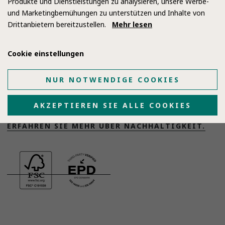
Produkte und Dienstleistungen zu analysieren, unsere Werbe-
die Herstellung qualitativ hochwertiger
und Marketingbemühungen zu unterstützen und Inhalte von
Drittanbietern bereitzustellen.
Mehr lesen
Produkte mit minimaler Umweltbelastung
einsetzt und aktiv zu einer grüneren Zukunft
beiträgt.
Cookie einstellungen
Zusätzlich wird der Filz aus 100% recycelbarem
NUR NOTWENDIGE COOKIES
Kunststoff hergestellt, von dem ein Großteil aus
den Weltmeeren gesammelt wird.
AKZEPTIEREN SIE ALLE COOKIES
ERFAHREN SIE MEHR ÜBER NACHHALTIGKEIT.